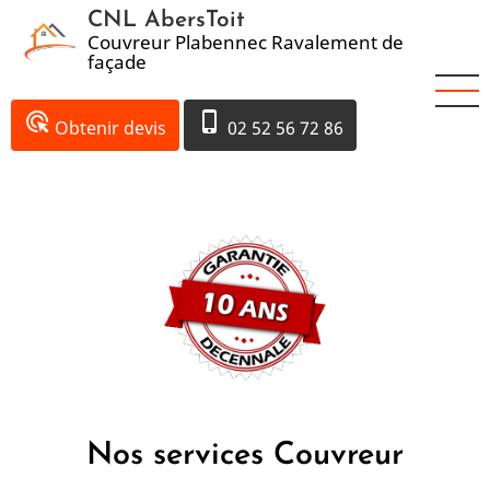
Aller
CNL AbersToit
au
Couvreur Plabennec Ravalement de
façade
contenu
principal
ads_click
phone_iphone
Obtenir devis
02 52 56 72 86
Nos services Couvreur